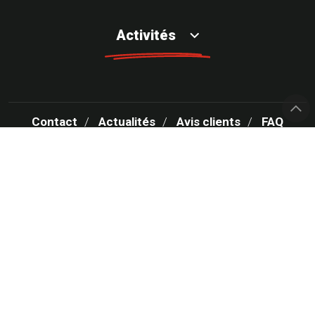
Activités
Contact
Actualités
Avis clients
FAQ
Votre centre Rapid Pare-Brise recrute
Rapidparebrise.fr
Roady.fr
MENTIONS LÉGALES
CONDITIONS GÉNÉRALES D’UTILISATION – CGU
POLITIQUE DE PROTECTION DES DONNÉES PERSONNELLES
POLITIQUE DES COOKIES
GESTION DES COOKIES
PLAN DU SITE
Réalisé par Web Enseignes
- Copyright 2026 Rapid Pare-Brise