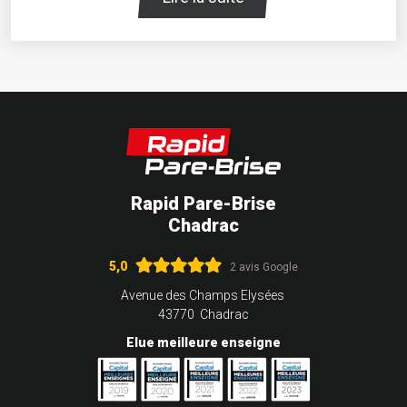
Rapid Pare-Brise
Chadrac
5,0
2 avis Google
Avenue des Champs Elysées
43770 Chadrac
Elue meilleure enseigne