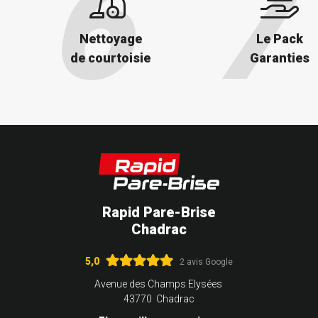
Nettoyage
Le Pack
de courtoisie
Garanties
Rapid Pare-Brise
Chadrac
5,0
2 avis Google
Avenue des Champs Elysées
43770 Chadrac